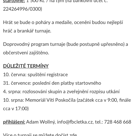
startovné:
1 500 Kč / na tým (na bankovní účet č.
224264996/0300)
Hrát se bude o poháry a medaile, oceněni budou nejlepší
hráč a brankář turnaje.
Doprovodný program turnaje (bude postupně upřesněno) a
občerstvení zajištěno.
DŮLEŽITÉ TERMÍNY
10. června: spuštění registrace
31. července: poslední den platby startovného
4. srpna: rozlosování skupin a zveřejnění rozpisu utkání
10. srpna: Memoriál Víti Poskočila (začátek cca v 9:00, finále
cca v 17:00)
přihlášení:
Adam Wollný, info@fbcletka.cz, tel.: 728 468 668
Více o turnaji se můžete dočíst
zde
.