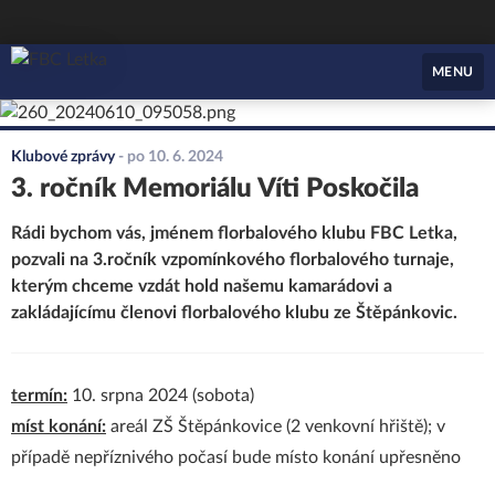
FBC Letka
MENU
Klubové zprávy
-
po 10. 6. 2024
3. ročník Memoriálu Víti Poskočila
Rádi bychom vás, jménem florbalového klubu FBC Letka,
pozvali na 3.ročník vzpomínkového florbalového turnaje,
kterým chceme vzdát hold našemu kamarádovi a
zakládajícímu členovi florbalového klubu ze Štěpánkovic.
termín:
10. srpna 2024 (sobota)
míst konání:
areál ZŠ Štěpánkovice (2 venkovní hřiště); v
případě nepříznivého počasí bude místo konání upřesněno