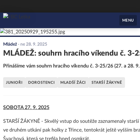
FBC Letka
MENU
Mládež
-
ne 28. 9. 2025
MLÁDEŽ: souhrn hracího víkendu č. 3-
Přinášíme vám souhrn hracího víkendu č. 3-25/26 (27. a 28. 9.
JUNIOŘI
DOROSTENCI
MLADŠÍ ŽÁCI
STARŠÍ ŽÁKYNĚ
SOBOTA 27. 9. 2025
STARŠÍ ŽÁKYNĚ - Skvělý vstup do soutěže zaznamenaly starší 
ve druhém utkání pak holky z Třince, tentokrát ještě vyšším br
Švachová, která se trefila hned osmkrát.