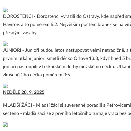
DOROSTENCI - Dorostenci vyrazili do Ostravy, kde napřed smetli
Havířov, a to poměrem 6:2. Největším počtem branek se na vítě
přesnými zásahy.
JUNIOŘI - Junioři budou letos nastupovat velmi netradičně, a 
prvním utkání junioři smetli déčko Orlové 13:3, když hned 5 br
junioři nastoupili v Letkařském derby mužskému céčku. Utkání
zkušenějšího céčka poměrem 3:5.
NEDĚLE 28. 9. 2025
MLADŠÍ ŽÁCI - Mladší žáci si suverénně poradili s Petrovicem
sečteno - mladší žáci se z prvního letošního turnaje vrací bez 