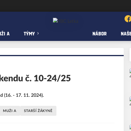
ŽI A
TÝMY
NÁBOR
NAŠE
kendu č. 10-24/25
 (16. - 17. 11. 2024).
MUŽI A
STARŠÍ ŽÁKYNĚ