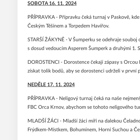
SOBOTA 16. 11. 2024
PŘÍPRAVKA - Přípravku čeká turnaj v Paskově, kde se
Českým Těšínem a Torpedem Havířov.
STARŠÍ ŽÁKYNĚ - V Šumperku se odehraje souboj o č
s dosud vedoucím Asperem Šumperk a druhými 1. 
DOROSTENCI - Dorostence čekají zápasy s Orcou K
získat tolik bodů, aby se dorostenci udrželi v první 
NEDĚLE 17. 11. 2024
PŘÍPRAVKA - Neligový turnaj čeká na naše nejmenší 
FBC Orca Krnov, abychom se tohoto neligového turna
MLADŠÍ ŽÁCI - Mladší žáci míří na dalekou Čeladnou
Frýdkem-Místkem, Bohumínem, Horní Suchou a Če