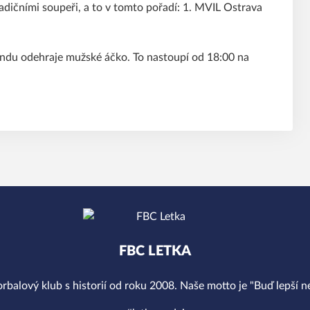
dičními soupeři, a to v tomto pořadí: 1. MVIL Ostrava
endu odehraje mužské áčko. To nastoupí od 18:00 na
FBC LETKA
orbalový klub s historií od roku 2008. Naše motto je "Buď lepší ne