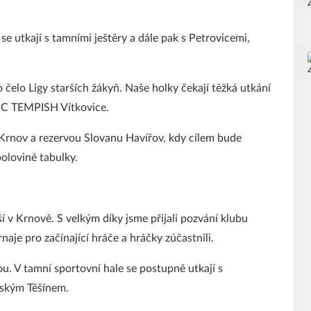
 utkají s tamními ještěry a dále pak s Petrovicemi,
elo Ligy starších žákyň. Naše holky čekají těžká utkání
SC TEMPISH Vítkovice.
rnov a rezervou Slovanu Havířov, kdy cílem bude
polovině tabulky.
v Krnově. S velkým díky jsme přijali pozvání klubu
je pro začínající hráče a hráčky zúčastnili.
. V tamní sportovní hale se postupně utkají s
ským Těšínem.