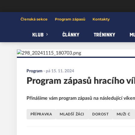
FBC Letka
Členská sekce
Program zápasů
Kontakty
KLUB
ČLÁNKY
TRÉNINKY
MU
Program
-
pá 15. 11. 2024
Program zápasů hracího ví
Přinášíme vám program zápasů na následující víkend
PŘÍPRAVKA
MLADŠÍ ŽÁCI
DOROST
MUŽI C