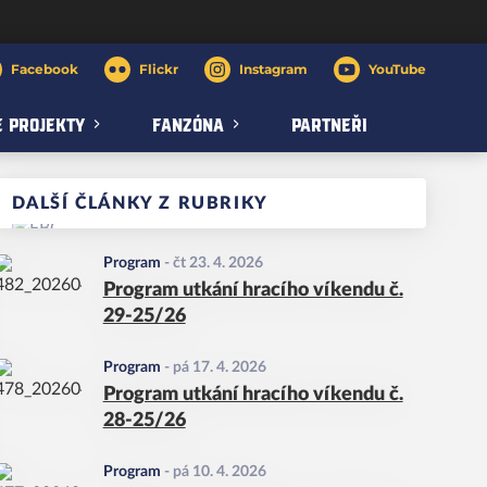
Facebook
Flickr
Instagram
YouTube
 PROJEKTY
FANZÓNA
PARTNEŘI
DALŠÍ ČLÁNKY Z RUBRIKY
Program
-
čt 23. 4. 2026
Program utkání hracího víkendu č.
29-25/26
Program
-
pá 17. 4. 2026
Program utkání hracího víkendu č.
28-25/26
Program
-
pá 10. 4. 2026