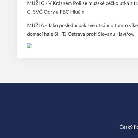
MUŽI C - V Krásném Poli se mužské céčko utká s tra
C, SVČ Odry a FBC Hlučín.
MUŽI A - Jako poslední pak své utkání o tomto vík
domácí hale SH TJ Ostrava proti Slovanu Havířov.
Český fl