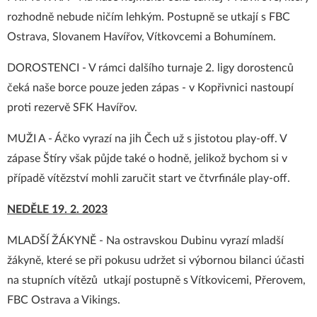
rozhodně nebude ničím lehkým. Postupně se utkají s FBC
Ostrava, Slovanem Havířov, Vítkovcemi a Bohumínem.
DOROSTENCI - V rámci dalšího turnaje 2. ligy dorostenců
čeká naše borce pouze jeden zápas - v Kopřivnici nastoupí
proti rezervě SFK Havířov.
MUŽI A - Áčko vyrazí na jih Čech už s jistotou play-off. V
zápase Štíry však půjde také o hodně, jelikož bychom si v
případě vítězství mohli zaručit start ve čtvrfinále play-off.
NEDĚLE 19. 2. 2023
MLADŠÍ ŽÁKYNĚ - Na ostravskou Dubinu vyrazí mladší
žákyně, které se při pokusu udržet si výbornou bilanci účasti
na stupních vítězů utkají postupně s Vítkovicemi, Přerovem,
FBC Ostrava a Vikings.