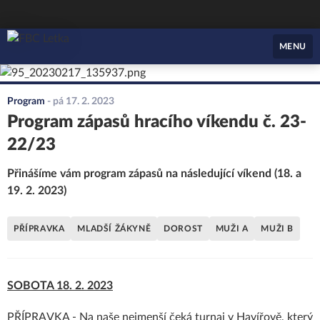
FBC Letka
MENU
Program
-
pá 17. 2. 2023
Program zápasů hracího víkendu č. 23-
22/23
Přinášíme vám program zápasů na následující víkend (18. a
19. 2. 2023)
PŘÍPRAVKA
MLADŠÍ ŽÁKYNĚ
DOROST
MUŽI A
MUŽI B
SOBOTA 18. 2. 2023
PŘÍPRAVKA - Na naše nejmenší čeká turnaj v Havířově, který