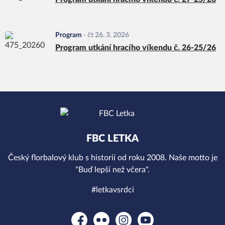
Program
-
čt 26. 3. 2026
Program utkání hracího víkendu č. 26-25/26
FBC LETKA
Český florbalový klub s historií od roku 2008. Naše motto je
"Buď lepší než včera".
#letkavsrdci