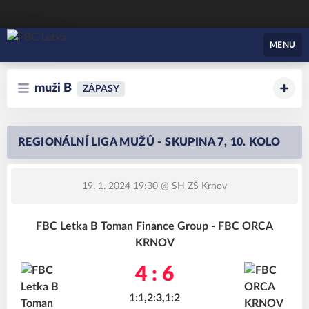
FBC Letka
MENU
muži B
ZÁPASY
REGIONÁLNÍ LIGA MUŽŮ - SKUPINA 7, 10. KOLO
19. 1. 2024 19:30
@ SH ZŠ Krnov
FBC Letka B Toman Finance Group - FBC ORCA
KRNOV
4 : 6
1:1,2:3,1:2