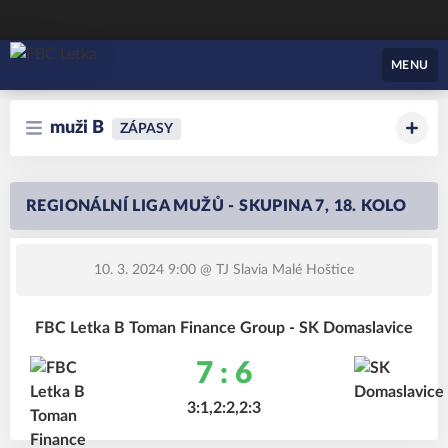
FBC Letka
MENU
muži B
ZÁPASY
REGIONÁLNÍ LIGA MUŽŮ - SKUPINA 7, 18. KOLO
10. 3. 2024 9:00
@ TJ Slavia Malé Hoštice
FBC Letka B Toman Finance Group - SK Domaslavice
7 : 6
3:1,2:2,2:3