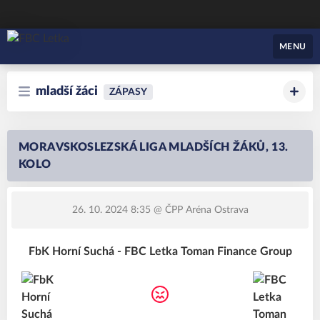
FBC Letka
MENU
mladší žáci
ZÁPASY
MORAVSKOSLEZSKÁ LIGA MLADŠÍCH ŽÁKŮ, 13.
KOLO
26. 10. 2024 8:35
@ ČPP Aréna Ostrava
FbK Horní Suchá - FBC Letka Toman Finance Group