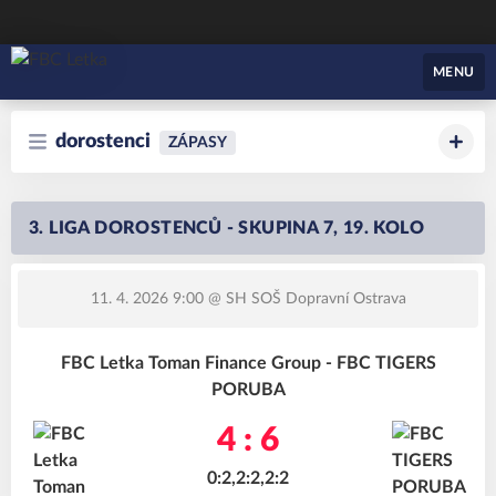
FBC Letka
MENU
dorostenci
ZÁPASY
3. LIGA DOROSTENCŮ - SKUPINA 7, 19. KOLO
11. 4. 2026 9:00
@ SH SOŠ Dopravní Ostrava
FBC Letka Toman Finance Group - FBC TIGERS
PORUBA
4 : 6
0:2,2:2,2:2