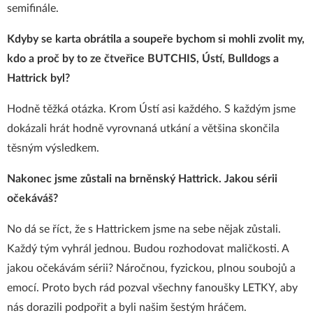
semifinále.
Kdyby se karta obrátila a soupeře bychom si mohli zvolit my,
kdo a proč by to ze čtveřice BUTCHIS, Ústí, Bulldogs a
Hattrick byl?
Hodně těžká otázka. Krom Ústí asi každého. S každým jsme
dokázali hrát hodně vyrovnaná utkání a většina skončila
těsným výsledkem.
Nakonec jsme zůstali na brněnský Hattrick. Jakou sérii
očekáváš?
No dá se říct, že s Hattrickem jsme na sebe nějak zůstali.
Každý tým vyhrál jednou. Budou rozhodovat maličkosti. A
jakou očekávám sérii? Náročnou, fyzickou, plnou soubojů a
emocí. Proto bych rád pozval všechny fanoušky LETKY, aby
nás dorazili podpořit a byli našim šestým hráčem.