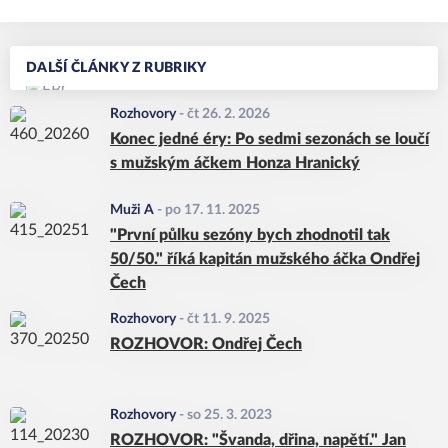
DALŠÍ ČLÁNKY Z RUBRIKY
Rozhovory
-
čt 26. 2. 2026
Konec jedné éry: Po sedmi sezonách se loučí
s mužským áčkem Honza Hranický
Muži A
-
po 17. 11. 2025
"První půlku sezóny bych zhodnotil tak
50/50." říká kapitán mužského áčka Ondřej
Čech
Rozhovory
-
čt 11. 9. 2025
ROZHOVOR: Ondřej Čech
Rozhovory
-
so 25. 3. 2023
ROZHOVOR: "Švanda, dřina, napětí." Jan