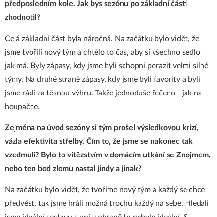
předposledním kole. Jak bys sezónu po základní části
zhodnotil?
Celá základní část byla náročná. Na začátku bylo vidět, že
jsme tvořili nový tým a chtělo to čas, aby si všechno sedlo,
jak má. Byly zápasy, kdy jsme byli schopni porazit velmi silné
týmy. Na druhé straně zápasy, kdy jsme byli favority a byli
jsme rádi za těsnou výhru. Takže jednoduše řečeno - jak na
houpačce.
Zejména na úvod sezóny si tým prošel výsledkovou krizí,
vázla efektivita střelby. Čím to, že jsme se nakonec tak
vzedmuli? Bylo to vítězstvím v domácím utkání se Znojmem,
nebo ten bod zlomu nastal jindy a jinak?
Na začátku bylo vidět, že tvoříme nový tým a každý se chce
předvést, tak jsme hráli možná trochu každý na sebe. Hledali