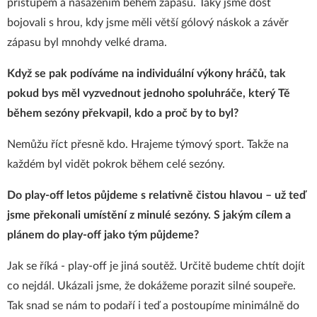
přístupem a nasazením během zápasu. Taky jsme dost
bojovali s hrou, kdy jsme měli větší gólový náskok a závěr
zápasu byl mnohdy velké drama.
Když se pak podíváme na individuální výkony hráčů, tak
pokud bys měl vyzvednout jednoho spoluhráče, který Tě
během sezóny překvapil, kdo a proč by to byl?
Nemůžu říct přesně kdo. Hrajeme týmový sport. Takže na
každém byl vidět pokrok během celé sezóny.
Do play-off letos půjdeme s relativně čistou hlavou – už teď
jsme překonali umístění z minulé sezóny. S jakým cílem a
plánem do play-off jako tým půjdeme?
Jak se říká - play-off je jiná soutěž. Určitě budeme chtít dojít
co nejdál. Ukázali jsme, že dokážeme porazit silné soupeře.
Tak snad se nám to podaří i teď a postoupíme minimálně do