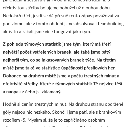
jsme ideální sestavu a ani v obraně to nebylo ideální. S
efektivitou střelby bojujeme bohužel už dlouhou dobu.
Nedokážu říct, jestli se dá přesně tento zápas považovat za
pod zlomu, ale v tomto období jsme absolvovali teambuilding
aktivitu a začali jsme více fungovat jako tým.
Z pohledu týmových statistik jsme tým, který má třetí
největší počet vstřelených branek, ale také jsme pátý
nejhorší tým, co se inkasovaných branek týče. Na třetím
místě jsme také ve statistice úspěšnosti přesilových her.
Dokonce na druhém místě jsme v počtu trestných minut a
efektivitě střelby. Které z týmových statistik Tě nejvíce těší
a naopak z čeho jsi zklamaný.
Hodně si cením trestných minut. Na druhou stranu obdržené
góly nejsou nic hezkého. Skončili jsme pátí, ale s brankovým
rozdílem -5. Myslím si, že je to zapříčiněno osobním