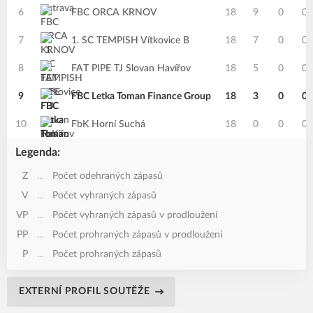
6
FBC ORCA KRNOV
18
9
0
0
7
1. SC TEMPISH Vítkovice B
18
7
0
0
8
FAT PIPE TJ Slovan Havířov
18
5
0
0
9
FBC Letka Toman Finance Group
18
3
0
0
10
FbK Horní Suchá
18
0
0
0
Legenda:
Z
...
Počet odehraných zápasů
V
...
Počet vyhraných zápasů
VP
...
Počet vyhraných zápasů v prodloužení
PP
...
Počet prohraných zápasů v prodloužení
P
...
Počet prohraných zápasů
EXTERNÍ PROFIL SOUTĚŽE