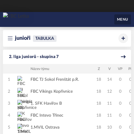
FBC Letka
MENU
junioři
TABULKA
2. liga juniorů - skupina 7
Název týmu
Z
V
VP
PP
1
FBC TJ Sokol Frenštát p.R.
18
14
0
0
2
FBC Vikings Kopřivnice
18
12
0
0
3
1. SFK Havířov B
18
11
0
0
4
FBC Intevo Třinec
18
11
0
0
5
1.MVIL Ostrava
18
10
0
0