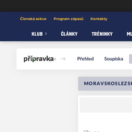
FBC Letka
Členská sekce
Program zápasů
Kontakty
KLUB
ČLÁNKY
TRÉNINKY
MU
přípravka
Přehled
Soupiska
MORAVSKOSLEZSKÁ