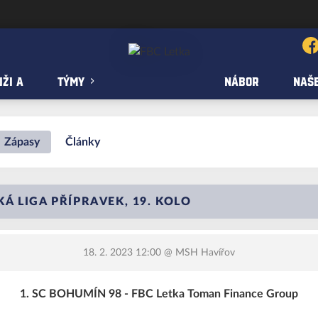
ŽI A
TÝMY
NÁBOR
NAŠE
Zápasy
Články
 LIGA PŘÍPRAVEK, 19. KOLO
18. 2. 2023 12:00
@ MSH Havířov
1. SC BOHUMÍN 98 - FBC Letka Toman Finance Group