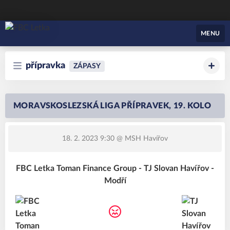
FBC Letka
MENU
přípravka
ZÁPASY
MORAVSKOSLEZSKÁ LIGA PŘÍPRAVEK, 19. KOLO
18. 2. 2023 9:30
@ MSH Havířov
FBC Letka Toman Finance Group - TJ Slovan Havířov -
Modří