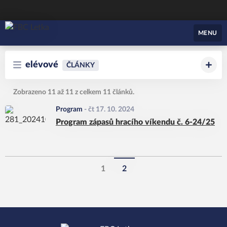
FBC Letka
MENU
elévové
ČLÁNKY
Zobrazeno 11 až 11 z celkem 11 článků.
Program
-
čt 17. 10. 2024
Program zápasů hracího víkendu č. 6-24/25
1
2