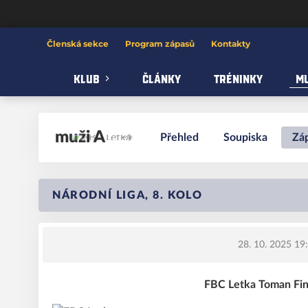
FBC Letka
Členská sekce
Program zápasů
Kontakty
KLUB
ČLÁNKY
TRÉNINKY
MU
muži A
Přehled
Soupiska
Zá
NÁRODNÍ LIGA, 8. KOLO
28. 10. 2025 19
FBC Letka Toman Fin