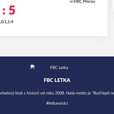
 : 5
,0:1,1:4
FBC LETKA
orbalový klub s historií od roku 2008. Naše motto je "Buď lepší ne
#letkavsrdci