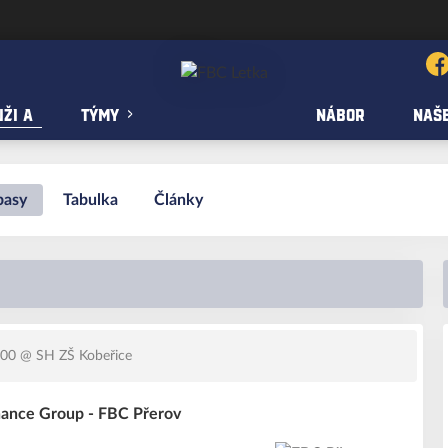
ŽI A
TÝMY
NÁBOR
NAŠE
pasy
Tabulka
Články
:00
@ SH ZŠ Kobeřice
ance Group - FBC Přerov