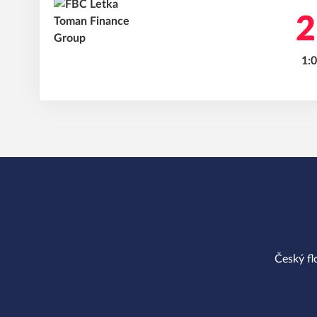
2
1:0
Český fl