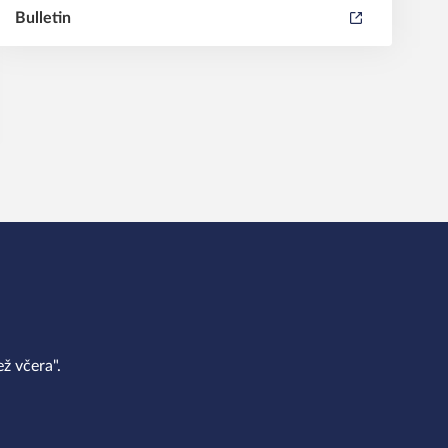
Bulletin
ž včera".