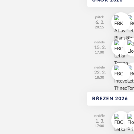
ÚNOR 2026
pátek
6. 2.
20:15
neděle
15. 2.
17:00
neděle
22. 2.
18:30
BŘEZEN 2026
neděle
1. 3.
17:00