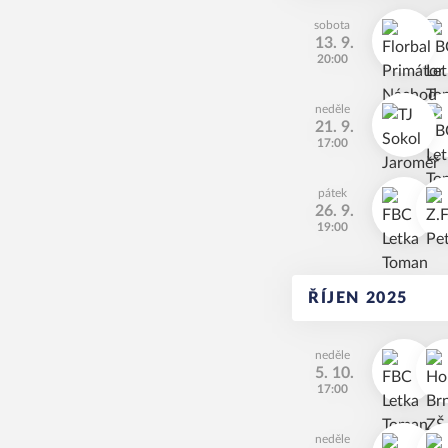
sobota
13. 9.
20:00
neděle
21. 9.
17:00
pátek
26. 9.
19:00
ŘÍJEN 2025
neděle
5. 10.
17:00
neděle