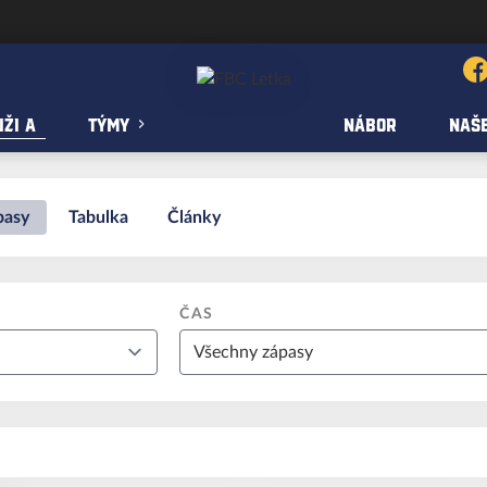
ŽI A
TÝMY
NÁBOR
NAŠE
pasy
Tabulka
Články
ČAS