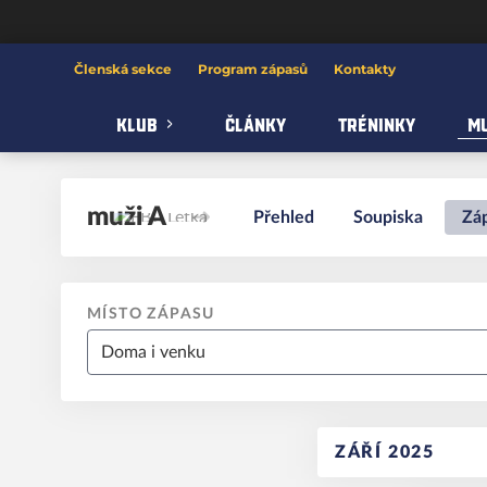
FBC Letka
Členská sekce
Program zápasů
Kontakty
KLUB
ČLÁNKY
TRÉNINKY
MU
muži A
Přehled
Soupiska
Zá
MÍSTO ZÁPASU
ZÁŘÍ 2025