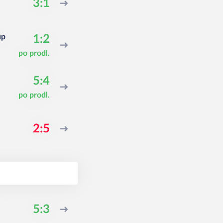
3:1
up
1:2
po prodl.
5:4
po prodl.
2:5
5:3