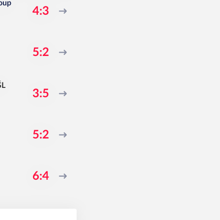
oup
4:3
5:2
ŠL
3:5
5:2
6:4