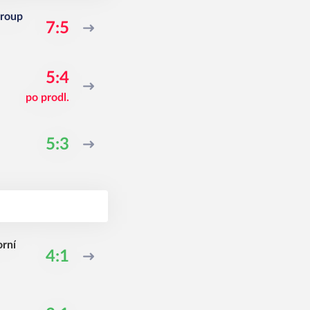
Group
7:5
5:4
po prodl.
5:3
rní
4:1