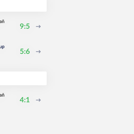
aň
9:5
up
5:6
aň
4:1