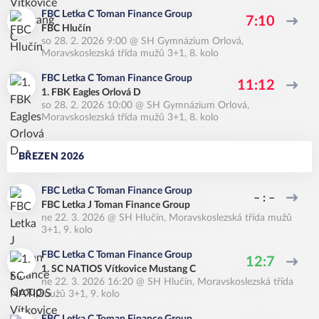
FBC Letka C Toman Finance Group
7:10
FBC Hlučín
so 28. 2. 2026 9:00
@
SH Gymnázium Orlová
,
Moravskoslezská třída mužů 3+1, 8. kolo
FBC Letka C Toman Finance Group
11:12
1. FBK Eagles Orlová D
so 28. 2. 2026 10:00
@
SH Gymnázium Orlová
,
Moravskoslezská třída mužů 3+1, 8. kolo
BŘEZEN 2026
FBC Letka C Toman Finance Group
– : –
FBC Letka J Toman Finance Group
ne 22. 3. 2026
@
SH Hlučín
,
Moravskoslezská třída mužů
3+1, 9. kolo
FBC Letka C Toman Finance Group
12:7
1. SC NATIOS Vítkovice Mustang C
ne 22. 3. 2026 16:20
@
SH Hlučín
,
Moravskoslezská třída
mužů 3+1, 9. kolo