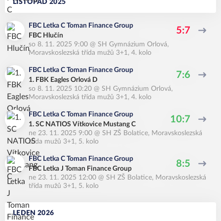
LISTOPAD 2025
FBC Letka C Toman Finance Group
5:7
FBC Hlučín
so 8. 11. 2025 9:00
@
SH Gymnázium Orlová
,
Moravskoslezská třída mužů 3+1, 4. kolo
FBC Letka C Toman Finance Group
7:6
1. FBK Eagles Orlová D
so 8. 11. 2025 10:20
@
SH Gymnázium Orlová
,
Moravskoslezská třída mužů 3+1, 4. kolo
FBC Letka C Toman Finance Group
10:7
1. SC NATIOS Vítkovice Mustang C
ne 23. 11. 2025 9:00
@
SH ZŠ Bolatice
,
Moravskoslezská
třída mužů 3+1, 5. kolo
FBC Letka C Toman Finance Group
8:5
FBC Letka J Toman Finance Group
ne 23. 11. 2025 12:00
@
SH ZŠ Bolatice
,
Moravskoslezská
třída mužů 3+1, 5. kolo
LEDEN 2026