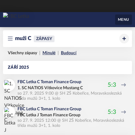
FBC Letka
MENU
muži C
ZÁPASY
Všechny zápasy
Minulé
Budoucí
ZÁŘÍ 2025
FBC Letka C Toman Finance Group
5:3
1. SC NATIOS Vítkovice Mustang C
so 27. 9. 2025 9:00
@
SH ZŠ Kobeřice
,
Moravskoslezská
třída mužů 3+1, 1. kolo
FBC Letka C Toman Finance Group
5:3
FBC Letka J Toman Finance Group
so 27. 9. 2025 12:00
@
SH ZŠ Kobeřice
,
Moravskoslezská
třída mužů 3+1, 1. kolo