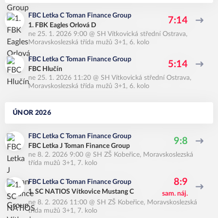
FBC Letka C Toman Finance Group
7:14
1. FBK Eagles Orlová D
ne 25. 1. 2026 9:00
@
SH Vítkovická střední Ostrava
,
Moravskoslezská třída mužů 3+1, 6. kolo
FBC Letka C Toman Finance Group
5:14
FBC Hlučín
ne 25. 1. 2026 11:20
@
SH Vítkovická střední Ostrava
,
Moravskoslezská třída mužů 3+1, 6. kolo
ÚNOR 2026
FBC Letka C Toman Finance Group
9:8
FBC Letka J Toman Finance Group
ne 8. 2. 2026 9:00
@
SH ZŠ Kobeřice
,
Moravskoslezská
třída mužů 3+1, 7. kolo
8:9
FBC Letka C Toman Finance Group
1. SC NATIOS Vítkovice Mustang C
sam. náj.
ne 8. 2. 2026 11:00
@
SH ZŠ Kobeřice
,
Moravskoslezská
třída mužů 3+1, 7. kolo