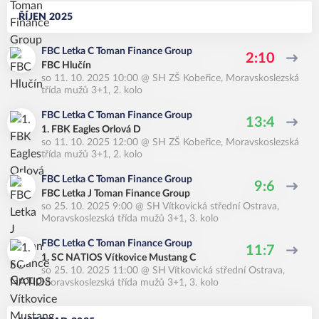
ŘÍJEN 2025
FBC Letka C Toman Finance Group
2:10
FBC Hlučín
so 11. 10. 2025 10:00
@
SH ZŠ Kobeřice
,
Moravskoslezská
třída mužů 3+1, 2. kolo
FBC Letka C Toman Finance Group
13:4
1. FBK Eagles Orlová D
so 11. 10. 2025 12:00
@
SH ZŠ Kobeřice
,
Moravskoslezská
třída mužů 3+1, 2. kolo
FBC Letka C Toman Finance Group
9:6
FBC Letka J Toman Finance Group
so 25. 10. 2025 9:00
@
SH Vítkovická střední Ostrava
,
Moravskoslezská třída mužů 3+1, 3. kolo
FBC Letka C Toman Finance Group
11:7
1. SC NATIOS Vítkovice Mustang C
so 25. 10. 2025 11:00
@
SH Vítkovická střední Ostrava
,
Moravskoslezská třída mužů 3+1, 3. kolo