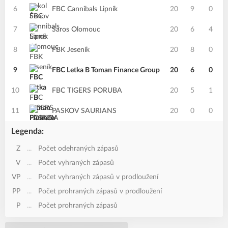
6
FBC Cannibals Lipník
20
9
0
7
Saros Olomouc
20
6
4
8
FBK Jeseník
20
8
0
9
FBC Letka B Toman Finance Group
20
6
0
10
FBC TIGERS PORUBA
20
5
1
11
PASKOV SAURIANS
20
0
0
Legenda:
Z
...
Počet odehraných zápasů
V
...
Počet vyhraných zápasů
VP
...
Počet vyhraných zápasů v prodloužení
PP
...
Počet prohraných zápasů v prodloužení
P
...
Počet prohraných zápasů