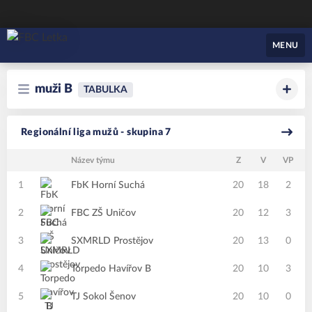
FBC Letka
MENU
muži B
TABULKA
Regionální liga mužů - skupina 7
Název týmu
Z
V
VP
P
1
FbK Horní Suchá
20
18
2
2
FBC ZŠ Uničov
20
12
3
3
SXMRLD Prostějov
20
13
0
4
Torpedo Havířov B
20
10
3
5
TJ Sokol Šenov
20
10
0