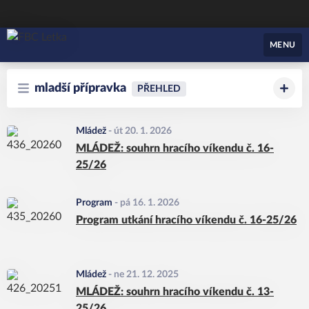
FBC Letka
MENU
mladší přípravka
PŘEHLED
Mládež
-
út 20. 1. 2026
MLÁDEŽ: souhrn hracího víkendu č. 16-
25/26
Program
-
pá 16. 1. 2026
Program utkání hracího víkendu č. 16-25/26
Mládež
-
ne 21. 12. 2025
MLÁDEŽ: souhrn hracího víkendu č. 13-
25/26