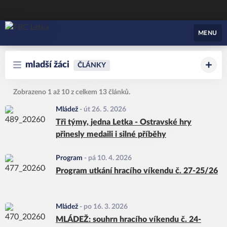
FBC Letka
MENU
mladší žáci
ČLÁNKY
Zobrazeno 1 až 10 z celkem 13 článků.
Mládež
-
út 26. 5. 2026
Tři týmy, jedna Letka - Ostravské hry
přinesly medaili i silné příběhy
Program
-
pá 10. 4. 2026
Program utkání hracího víkendu č. 27-25/26
Mládež
-
po 16. 3. 2026
MLÁDEŽ: souhrn hracího víkendu č. 24-