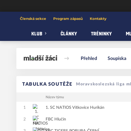
FBC Letka
Členská sekce
Program zápasů
Kontakty
KLUB
ČLÁNKY
TRÉNINKY
MU
mladší žáci
Přehled
Soupiska
TABULKA SOUTĚŽE
Moravskoslezská liga m
Název týmu
1
1. SC NATIOS Vítkovice Hurikán
2
FBC Hlučín