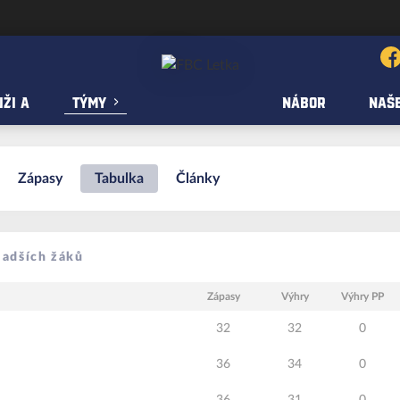
ŽI A
TÝMY
NÁBOR
NAŠE
Zápasy
Tabulka
Články
ladších žáků
Zápasy
Výhry
Výhry PP
32
32
0
36
34
0