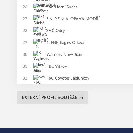
26
FbK Horní Suchá
27
S.K. P.E.M.A. OPAVA MODŘÍ
28
SVČ Odry
29
1. FBK Eagles Orlová
30
Warriors Nový Jičín
31
FBC Vítkov
32
FbC Coyotes Jablunkov
EXTERNÍ PROFIL SOUTĚŽE