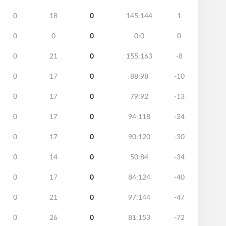
0
18
0
145:144
1
0
0
0
0:0
0
0
21
0
155:163
-8
0
17
0
88:98
-10
0
17
0
79:92
-13
0
17
0
94:118
-24
0
17
0
90:120
-30
0
14
0
50:84
-34
0
17
0
84:124
-40
0
21
0
97:144
-47
0
26
0
81:153
-72