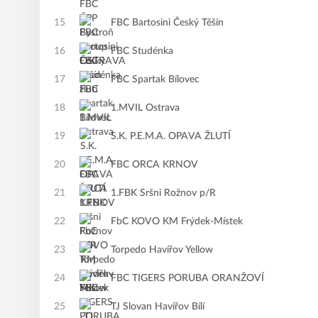
15
FBC Bartosini Český Těšín
16
FBC Studénka
17
FBC Spartak Bílovec
18
1.MVIL Ostrava
19
S.K. P.E.M.A. OPAVA ŽLUTÍ
20
FBC ORCA KRNOV
21
1.FBK Sršni Rožnov p/R
22
FbC KOVO KM Frýdek-Místek
23
Torpedo Havířov Yellow
24
FBC TIGERS PORUBA ORANŽOVÍ
25
TJ Slovan Havířov Bílí