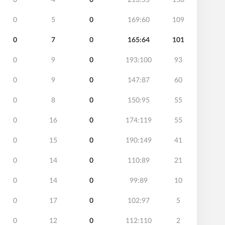
0
4
0
213:55
158
0
5
0
169:60
109
0
7
0
165:64
101
0
9
0
193:100
93
0
9
0
147:87
60
0
8
0
150:95
55
0
16
0
174:119
55
0
15
0
190:149
41
0
14
0
110:89
21
0
14
0
99:89
10
0
17
0
102:97
5
0
12
0
112:110
2