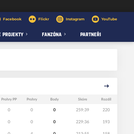
Facebook
Flickr
Instagram
YouTube
 PROJEKTY
FANZÓNA
PARTNEŘI
Prohry PP
Prohry
Body
Skóre
Rozdíl
0
0
0
259:39
220
0
0
0
229:36
193