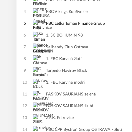
3
FBC TIGERS PORUBA ČERNÍ
4
FBC Vikings Kopřivnice
5
FBC Letka Toman Finance Group
6
1. SC BOHUMÍN 98
7
Salibandy Club Ostrava
8
1. FBC Karviná žlutí
9
Torpedo Havířov Black
10
1. FBC Karviná modří
11
PASKOV SAURIANS zelená
12
PASKOV SAURIANS žlutá
13
Z.F.K. Petrovice
14
FBC ČPP Bystroň Group OSTRAVA - žlutí