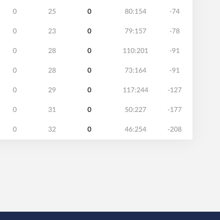
0
25
0
80:154
-74
0
23
0
79:157
-78
0
28
0
110:201
-91
0
28
0
73:164
-91
0
29
0
117:244
-127
0
31
0
50:227
-177
0
32
0
46:254
-208