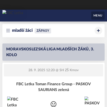
FBC Letka
MENU
mladší žáci
ZÁPASY
MORAVSKOSLEZSKÁ LIGA MLADŠÍCH ŽÁKŮ, 3.
KOLO
28. 9. 2025 12:20
@ SH ZŠ Krnov
FBC Letka Toman Finance Group - PASKOV
SAURIANS zelená