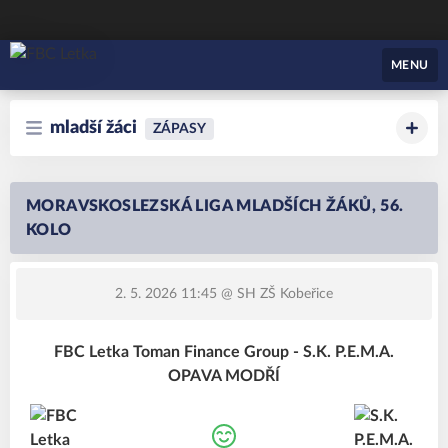
FBC Letka
MENU
mladší žáci
ZÁPASY
MORAVSKOSLEZSKÁ LIGA MLADŠÍCH ŽÁKŮ, 56.
KOLO
2. 5. 2026 11:45
@ SH ZŠ Kobeřice
FBC Letka Toman Finance Group - S.K. P.E.M.A.
OPAVA MODŘÍ